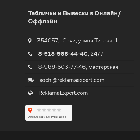
0
Таблички и Вывески в Онлайн/
Оффлайн
1
2
354057
,
,
Сочи
, улица
Титова, 1
8-918-988-44-40
, 24/7
3
8-988-503-77-46
, мастерская
4
sochi@reklamaexpert.com
0
ReklamaExpert.com
5
1
0
6
0
2
1
7