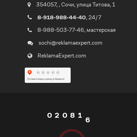
2
354057
,
,
Сочи
, улица
Титова, 1
0
8-918-988-44-40
, 24/7
3
1
8-988-503-77-46
, мастерская
4
sochi@reklamaexpert.com
2
ReklamaExpert.com
5
3
0
6
4
1
7
0
5
0
2
0
8
1
6
1
3
1
9
2
7