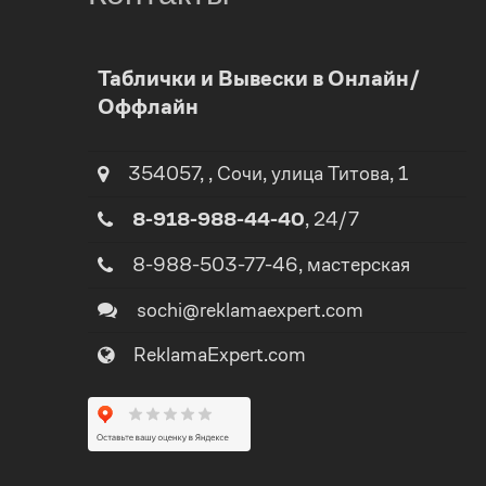
0
Таблички и Вывески в Онлайн/
0
Оффлайн
1
1
2
354057
,
,
Сочи
, улица
Титова, 1
8-918-988-44-40
, 24/7
2
3
8-988-503-77-46
, мастерская
3
4
sochi@reklamaexpert.com
4
ReklamaExpert.com
5
5
0
6
6