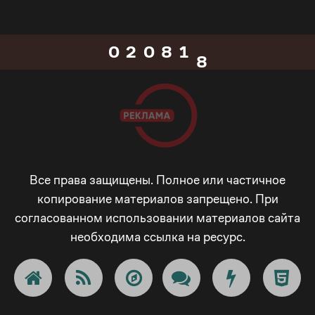
0
1
7
7
1
0
2
0
8
8
2
1
3
1
9
9
3
2
4
2
_
_
4
3
5
3
-
Все права защищены. Полное или частичное
копирование материалов запрещено. При
-
5
согласованном использовании материалов сайта
4
6
4
+
необходима ссылка на ресурс.
+
6
5
7
5
!
!
7
6
8
6
@