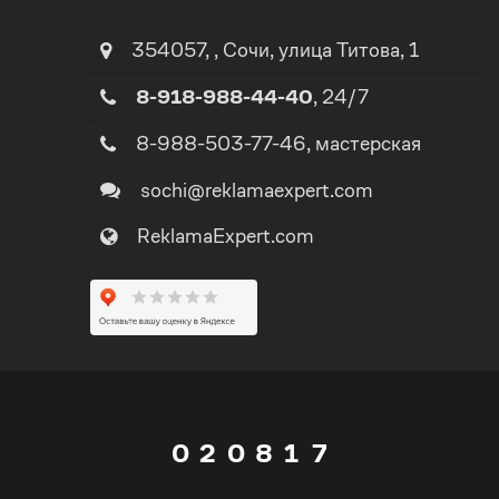
2
1
354057
,
,
Сочи
, улица
Титова, 1
8-918-988-44-40
, 24/7
3
2
8-988-503-77-46
, мастерская
4
3
sochi@reklamaexpert.com
ReklamaExpert.com
5
4
0
6
5
1
7
0
6
0
2
0
8
1
7