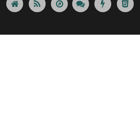
6
8
6
@
7
!
7
9
7
#
8
@
8
_
8
$
9
#
9
-
9
€
_
$
_
+
_
¢
-
€
-
!
-
£
+
¢
+
@
+
¥
!
£