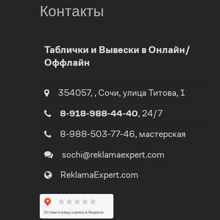
Контакты
0
0
Таблички и Вывески в Онлайн/
Оффлайн
1
1
2
354057
,
,
Сочи
, улица
Титова, 1
2
8-918-988-44-40
, 24/7
3
3
8-988-503-77-46
, мастерская
4
sochi@reklamaexpert.com
4
ReklamaExpert.com
5
5
0
6