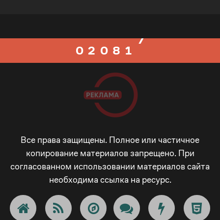
6
1
7
0
7
0
2
0
8
1
8
1
3
1
9
2
9
2
4
2
_
3
_
3
5
3
-
4
Все права защищены. Полное или частичное
-
копирование материалов запрещено. При
согласованном использовании материалов сайта
4
6
4
+
5
+
необходима ссылка на ресурс.
5
7
5
!
6
!