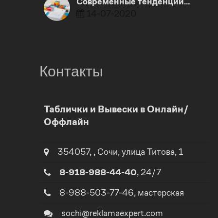
Современные тенденции…
14-07-2020
Контакты
0
0
Таблички и Вывески в Онлайн/
Оффлайн
1
1
2
2
354057
,
,
Сочи
, улица
Титова, 1
8-918-988-44-40
, 24/7
3
3
8-988-503-77-46
, мастерская
4
4
sochi@reklamaexpert.com