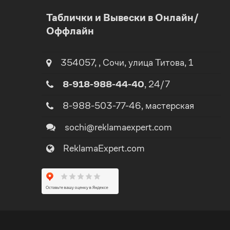
0
Таблички и Вывески в Онлайн/
Оффлайн
1
2
354057
,
,
Сочи
, улица
Титова, 1
8-918-988-44-40
, 24/7
3
8-988-503-77-46
, мастерская
0
4
sochi@reklamaexpert.com
1
ReklamaExpert.com
5
2
0
6
3
0
1
7