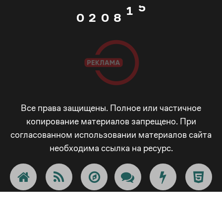
4
1
0
2
0
8
5
2
1
3
1
9
6
3
2
4
2
_
7
4
3
5
3
-
Все права защищены. Полное или частичное
8
копирование материалов запрещено. При
5
согласованном использовании материалов сайта
4
6
4
+
необходима ссылка на ресурс.
9
6
5
7
5
!
_
7
6
8
6
@
-
8