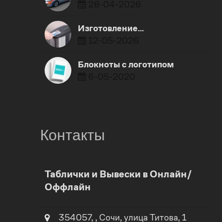
28-04-2026
Изготовление…
12-05-2026
Блокноты с логотипом
6-05-2020
Контакты
0
Таблички и Вывески в Онлайн/
Оффлайн
1
0
2
354057
,
,
Сочи
, улица
Титова, 1