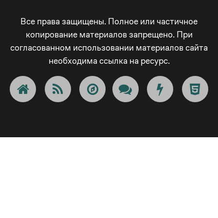
_
4
3
5
3
-
Все права защищены. Полное или частичное
-
копирование материалов запрещено. При
5
согласованном использовании материалов сайта
4
6
4
+
необходима ссылка на ресурс.
+
6
5
7
5
!
!
7
6
8
6
@
@
8
7
9
7
#
#
9
8
_
8
$
$
_
9
-
9
€
€