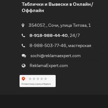
Таблички и Вывески в Онлайн/
Оффлайн
1
0
2
354057
,
,
Сочи
, улица
Титова, 1
8-918-988-44-40
, 24/7
1
3
8-988-503-77-46
, мастерская
2
4
sochi@reklamaexpert.com
3
ReklamaExpert.com
5
4
0
6
5
0
1
7