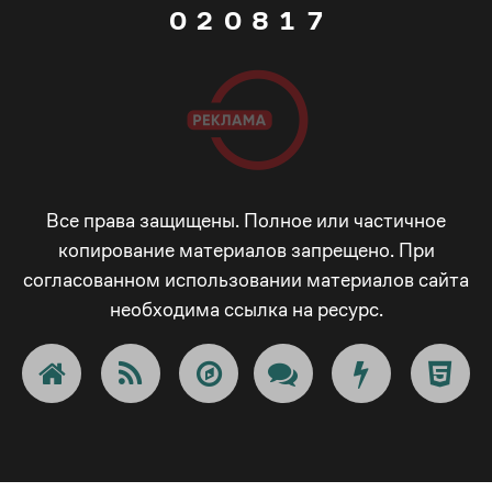
6
1
0
2
0
8
7
2
1
3
1
9
8
3
2
4
2
_
9
4
3
5
3
-
Все права защищены. Полное или частичное
копирование материалов запрещено. При
_
5
согласованном использовании материалов сайта
4
6
4
+
необходима ссылка на ресурс.
-
6
5
7
5
!
+
7
6
8
6
@
!
8
7
9
7
#