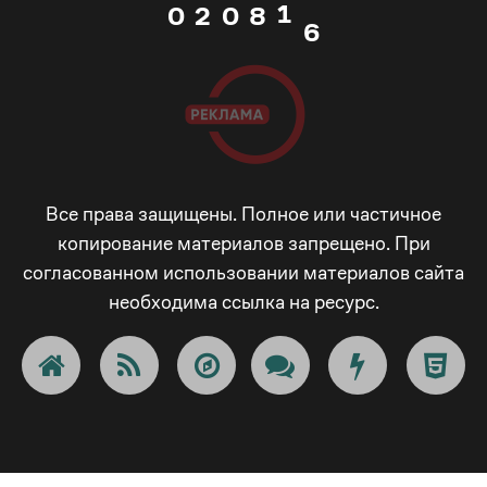
0
2
0
8
4
2
1
3
1
9
5
3
2
4
2
_
6
4
3
5
3
-
7
Все права защищены. Полное или частичное
копирование материалов запрещено. При
5
согласованном использовании материалов сайта
4
6
4
+
8
необходима ссылка на ресурс.
6
5
7
5
!
9
7
6
8
6
@
_
8
7
9
7
#
-