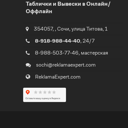
Таблички и Вывески в Онлайн/
Оффлайн
1
2
354057
,
,
Сочи
, улица
Титова, 1
8-918-988-44-40
, 24/7
3
8-988-503-77-46
, мастерская
4
0
sochi@reklamaexpert.com
ReklamaExpert.com
5
1
0
6
2
0
1
7
3
1