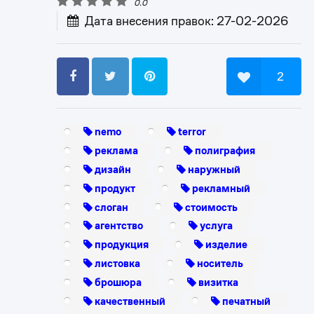
0.0
Дата внесения правок: 27-02-2026
2
nemo
terror
реклама
полиграфия
дизайн
наружный
продукт
рекламный
слоган
стоимость
агентство
услуга
продукция
изделие
листовка
носитель
брошюра
визитка
качественный
печатный