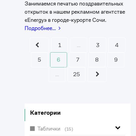
Занимаемся печатью поздравительных
открыток в нашем рекламном агентстве
«Energy» в городе-курорте Сочи.
Подробнее…
1
...
3
4
5
6
7
8
9
...
25
Категории
Таблички
(15)