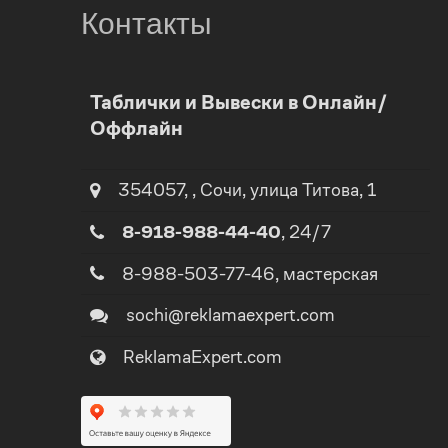
Контакты
0
Таблички и Вывески в Онлайн/
Оффлайн
1
0
2
354057
,
,
Сочи
, улица
Титова, 1
1
8-918-988-44-40
, 24/7
3
8-988-503-77-46
, мастерская
2
4
sochi@reklamaexpert.com
3
ReklamaExpert.com
5
4
0
6