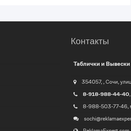
Контакты
0
Таблички и Вывеск
1
0
354057
,
,
Сочи
, ули
2
1
8-918-988-44-40
3
8-988-503-77-46
,
2
sochi@reklamaexpe
4
3
ReklamaExpert.com