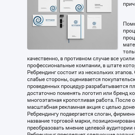
прич
Помо
проц
проц
мате
толь
качественно, в противном случае все усили
профессиональные компании, в штате кото
Ребрендинг состоит из нескольких этапов.
слабые стороны, оценивается покупательск
проведенных процедур разрабатывается п
достаточно поменять логотип или бренд ко
многоэтапная кропотливая работа. После 
масштабная рекламная акция с целью доне
Ребрендингу подвергается слоган, фирменн
название торговой марки, позиционирован
преобразовать мнение целевой аудитории 
Ребрендинг преследует следующие задачи: