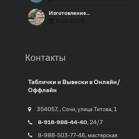
Изготовление…
3-02-2023
Контакты
0
Таблички и Вывески в Онлайн/
Оффлайн
1
0
2
354057
,
,
Сочи
, улица
Титова, 1
1
8-918-988-44-40
, 24/7
3
2
8-988-503-77-46
, мастерская