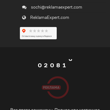
4
sochi@reklamaexpert.com
3
ReklamaExpert.com
5
4
0
6
5
1
7
0
6
0
2
0
8
1
7
1
3
1
9
2
8
2
4
2
_
3
9
3
5
3
-
4
Все права защищены. Полное или частичное