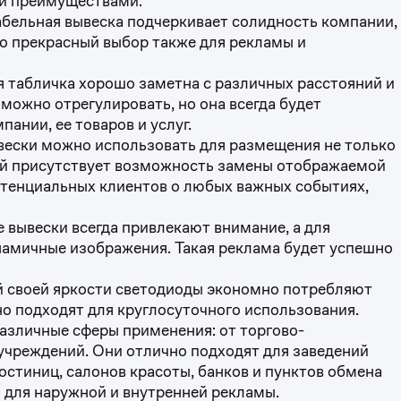
и преимуществами:
бельная вывеска подчеркивает солидность компании,
то прекрасный выбор также для рекламы и
я табличка хорошо заметна с различных расстояний и
 можно отрегулировать, но она всегда будет
ании, ее товаров и услуг.
ывески можно использовать для размещения не только
лей присутствует возможность замены отображаемой
тенциальных клиентов о любых важных событиях,
е вывески всегда привлекают внимание, а для
амичные изображения. Такая реклама будет успешно
ей своей яркости светодиоды экономно потребляют
о подходят для круглосуточного использования.
азличные сферы применения: от торгово-
учреждений. Они отлично подходят для заведений
гостиниц, салонов красоты, банков и пунктов обмена
 для наружной и внутренней рекламы.