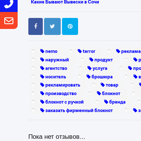
Какие Бывают Вывески в Сочи
nemo
terror
реклама
наружный
продукт
р
агентство
услуга
про
носитель
брошюра
в
рекламировать
товар
производство
блокнот
блокнот с ручкой
бренда
заказать фирменный блокнот
з
Пока нет отзывов...