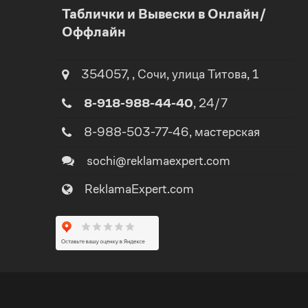
Таблички и Вывески в Онлайн/
0
Оффлайн
1
1
2
354057
,
,
Сочи
, улица
Титова, 1
8-918-988-44-40
, 24/7
2
3
8-988-503-77-46
, мастерская
3
4
sochi@reklamaexpert.com
4
ReklamaExpert.com
5
5
0
6
6
1
7
0