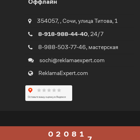
Оффлайн
1
0
2
1
354057
,
,
Сочи
, улица
Титова, 1
8-918-988-44-40
, 24/7
3
2
8-988-503-77-46
, мастерская
4
3
sochi@reklamaexpert.com
ReklamaExpert.com
5
4
0
6
5
1
7
0
6
0
2
0
8
1
7