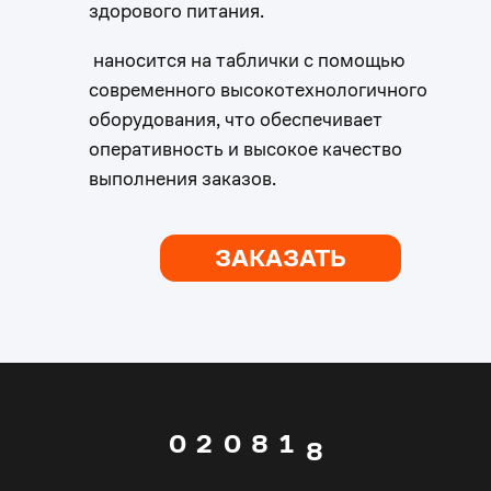
здорового питания.
2
2
наносится на таблички с помощью
современного высокотехнологичного
3
3
оборудования, что обеспечивает
оперативность и высокое качество
выполнения заказов.
4
4
5
5
ЗАКАЗАТЬ
0
6
6
1
7
0
7
0
2
0
8
1
8