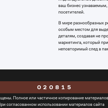
2
ваш бизнес узнаваемым,
посетителей.
0
3
В мире разнообразных р
1
4
особым местом для выде
деталям, создавая не п
2
маркетинга, который при
5
неповторимый след в па
3
0
6
4
1
7
0
5
0
2
0
8
1
ищены. Полное или частичное копирование материало
6
1
3
1
9
2
При согласованном использовании материалов сайта