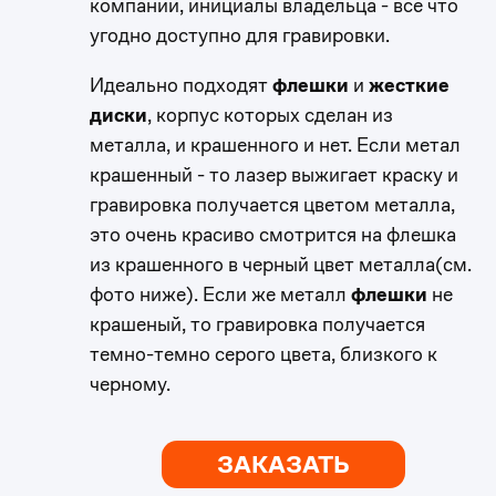
компании, инициалы владельца - все что
угодно доступно для гравировки.
Идеально подходят
флешки
и
жесткие
диски
, корпус которых сделан из
0
металла, и крашенного и нет. Если метал
крашенный - то лазер выжигает краску и
1
0
гравировка получается цветом металла,
это очень красиво смотрится на флешка
2
1
из крашенного в черный цвет металла(см.
фото ниже). Если же металл
флешки
не
3
2
крашеный, то гравировка получается
темно-темно серого цвета, близкого к
черному.
4
3
5
4
ЗАКАЗАТЬ