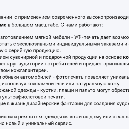
пании с применением современного высокопроизводи
аме
в большом масштабе. С нами работают:
готовлением мягкой мебели - УФ-печать дает возмож
ботать с эксклюзивными индивидуальными заказами и 
овую серийную продукцию.
ем сувенирной и подарочной продукции на основе
ко
т круг аудитории потребителей и придает оригиналь
вом кожгалантереи.
обивки автомобилей - фотопечать позволяет уникаль
, используя кожзаменитель или натуральную кожу.
аной одежды - куртки, плащи и пальто могут обрест
 ультрафиолетовой печати.
е в жизнь дизайнерские фантазии для создания худ
вом и ремонтом одежды из кожи на дому или в салон
о новый и уникальный сервис.