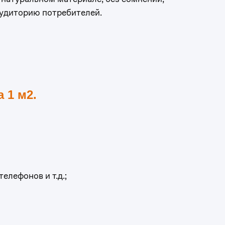
удиторию потребителей.
а 1 м2.
елефонов и т.д.;