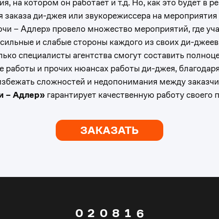
, на котором он работает и т.д. Но, как это будет в 
1
 заказа ди-джея или звукорежиссера на мероприятия
0
очи – Адлер» провело множество мероприятий, где уч
2
ильные и слабые стороны каждого из своих ди-джеев,
1
олько специалисты агентства смогут составить полно
3
 работы и прочих нюансах работы ди-джея, благодаря
2
 избежать сложностей и недопонимания между заказч
и – Адлер»
гарантирует качественную работу своего 
4
3
5
ЗАКАЗАТЬ
4
0
6
5
1
7
0
6
0
2
0
8
1