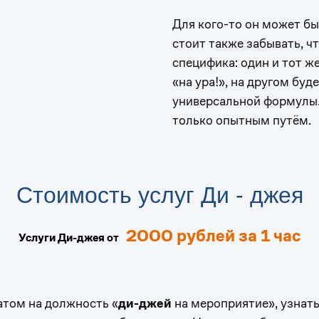
Для кого-то он может бы
стоит также забывать, ч
специфика: один и тот ж
«на ура!», на другом буд
универсальной формулы. 
только опытным путём.
Стоимость услуг Ди - джея
2000 рублей за 1 час
Услуги Ди-джея
от
0
атом на должность «
ди-джей
на мероприятие», узнать