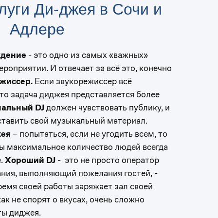
луги Ди-джея в Сочи и
Адлере
ждение
- это одно из самых «важных»
роприятии. И отвечает за всё это, конечно
жиссер.
Если звукорежиссер всё
то задача диджея представляется более
альный DJ
должен чувствовать публику, и
 ставить свой музыкальный материал.
ея
– попытаться, если не угодить всем, то
обы максимальное количество людей всегда
е.
Хороший DJ
- это не просто оператор
ния, выполняющий пожелания гостей, -
время своей работы заряжает зал своей
как не спорят о вкусах, очень сложно
ты диджея.