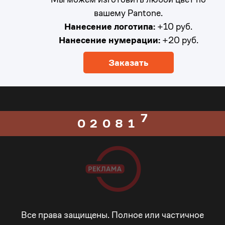
4
вашему Pantone.
4
Нанесение логотипа:
+10 руб.
5
Нанесение нумерации:
+20 руб.
5
0
6
Заказать
6
1
7
0
7
0
2
0
8
1
8
1
3
1
9
2
9
2
4
2
_
3
_
3
5
3
-
4
Все права защищены. Полное или частичное