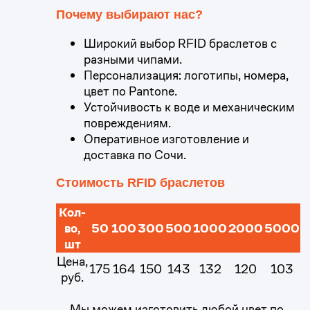
Почему выбирают нас?
Широкий выбор RFID браслетов с
разными чипами.
Персонализация: логотипы, номера,
цвет по Pantone.
Устойчивость к воде и механическим
повреждениям.
Оперативное изготовление и
0
доставка по Сочи.
0
Стоимость RFID браслетов
1
1
Кол-
во,
50
100
300
500
1000
2000
5000
2
шт
2
Цена,
175
164
150
143
132
120
103
3
руб.
3
Мы можем изготовить любой цвет по