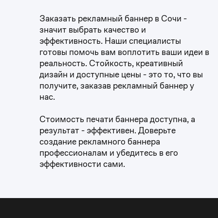
0
Заказать рекламный баннер в Сочи -
0
1
значит выбрать качество и
эффективность. Наши специалисты
готовы помочь вам воплотить ваши идеи в
1
2
реальность. Стойкость, креативный
дизайн и доступные цены - это то, что вы
2
получите, заказав рекламный баннер у
3
нас.
3
4
Стоимость печати баннера доступна, а
результат - эффективен. Доверьте
4
создание рекламного баннера
5
профессионалам и убедитесь в его
эффективности сами.
5
0
6
6
1
7
0