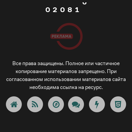
7
0
2
0
8
1
8
1
3
1
9
2
9
2
4
2
_
3
_
3
5
3
-
4
Все права защищены. Полное или частичное
копирование материалов запрещено. При
-
согласованном использовании материалов сайта
4
6
4
+
5
необходима ссылка на ресурс.
+
5
7
5
!
6
!
6
8
6
@
7
@